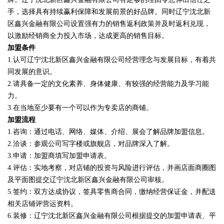
手，选择具有持续赢利保障和发展前景的好品牌。同时辽宁沈北新
区鑫兴金融有限公司设置强有力的销售返利政策并及时返利兑现，
以激励经销商全力投入市场，达成更高的销售目标。
加盟条件
1.认可辽宁沈北新区鑫兴金融有限公司经营理念与发展目标，有着共
同发展的意识。
2.请具备一定的文化素养、身体健康、有较强的经营能力及学习能
力。
3.在当地至少要有一个可以作为专卖店的商铺。
加盟流程
1.咨询：通过电话、网络、媒体、介绍、展会了解品牌加盟信息。
2.洽谈：参观公司写字楼或旗舰店，对品牌深入了解。
3.申请：加盟商填写加盟申请表。
4.评估：实地考察，对店铺的投资与风险进行评估，并画店面商圈图
及平面图提交辽宁沈北新区鑫兴金融有限公司审核。
5.签约：双方达成协议，签具零售商合同，缴纳经营保证金，并配送
相关店铺评营运资料。
6.装修：辽宁沈北新区鑫兴金融有限公司根据提交的加盟申请表、平